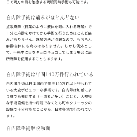
日で両方の目を治療する両眼同時手術も可能です。
白内障手術は痛みがほとんどない
点眼麻酔（目薬のように液体を眼に入れる麻酔）で
十分に麻酔をかけてから手術を行うためほとんど痛
みがありません。麻酔方法が点眼なので、もちろん
麻酔自体にも痛みはありません。しかし例外とし
て、手術中に目をキョロキョロしてしまう場合に局
所麻酔を使用することもあります。
白内障手術は年間140万件行われている
白内障手術は日本国内で年間140万件以上行われて
いる大変ポピュラーな手術です。白内障は加齢によ
り誰でも発症する（＝患者が多い）ことと、大規模
な手術設備を持つ病院でなくとも町のクリニックの
設備で十分可能なことから、日本各地で行われてい
ます。
白内障手術解説動画