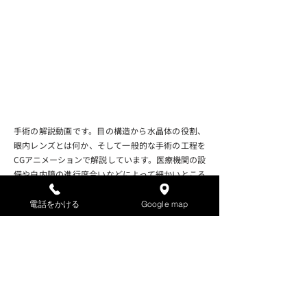
手術の解説動画です。目の構造から水晶体の役割、
眼内レンズとは何か、そして一般的な手術の工程を
CGアニメーションで解説しています。医療機関の設
備や白内障の進行度合いなどによって細かいところ
が違う場合もありますが、「濁った水晶体を取り除
き、眼内レンズを挿入する。」という大枠は全医療
電話をかける
Google map
機関共通です。