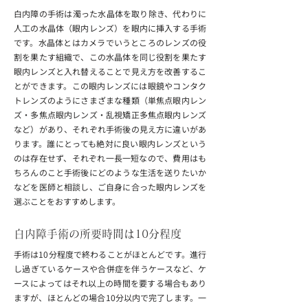
白内障の手術は濁った水晶体を取り除き、代わりに
人工の水晶体（眼内レンズ）を眼内に挿入する手術
です。水晶体とはカメラでいうところのレンズの役
割を果たす組織で、この水晶体を同じ役割を果たす
眼内レンズと入れ替えることで見え方を改善するこ
とができます。この眼内レンズには眼鏡やコンタク
トレンズのようにさまざまな種類（単焦点眼内レン
ズ・多焦点眼内レンズ・乱視矯正多焦点眼内レンズ
など）があり、それぞれ手術後の見え方に違いがあ
ります。誰にとっても絶対に良い眼内レンズという
のは存在せず、それぞれ一長一短なので、費用はも
ちろんのこと手術後にどのような生活を送りたいか
などを医師と相談し、ご自身に合った眼内レンズを
選ぶことをおすすめします。
白内障手術の所要時間は10分程度
手術は10分程度で終わることがほとんどです。進行
し過ぎているケースや合併症を伴うケースなど、ケ
ースによってはそれ以上の時間を要する場合もあり
ますが、ほとんどの場合10分以内で完了します。一